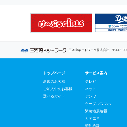
三河湾ネットワーク株式会社
〒443-
トップページ
サービス案内
新規のお客様
テレビ
ご加入中のお客様
ネット
選べるガイド
デンワ
ケーブルスマホ
緊急地震速報
カテエネ
契約約款