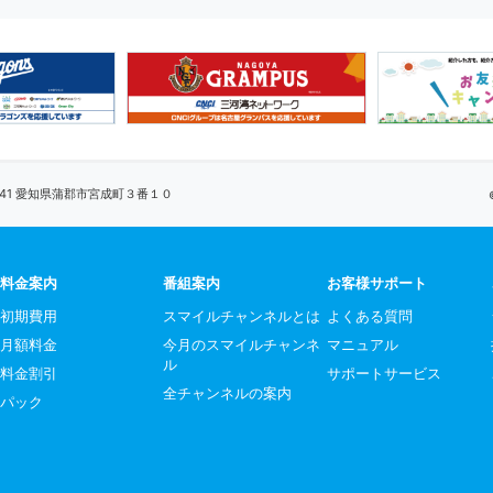
0041 愛知県蒲郡市宮成町３番１０
料金案内
番組案内
お客様サポート
初期費用
スマイルチャンネルとは
よくある質問
月額料金
今月のスマイルチャンネ
マニュアル
ル
料金割引
サポートサービス
全チャンネルの案内
パック