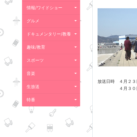
情報/ワイドショー
グルメ
ドキュメンタリー/教養
趣味/教育
スポーツ
音楽
放送日時 ４月２３
生放送
４月３０日（土）
特番