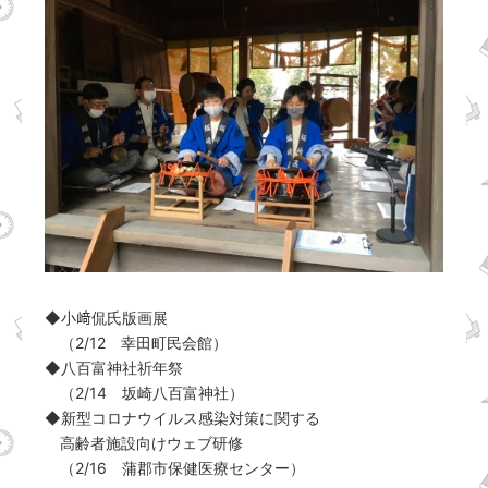
◆小﨑侃氏版画展
（2/12 幸田町民会館）
◆八百富神社祈年祭
（2/14 坂崎八百富神社）
◆新型コロナウイルス感染対策に関する
高齢者施設向けウェブ研修
（2/16 蒲郡市保健医療センター）