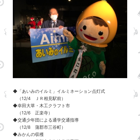
◆「あいみのイルミ」イルミネーション点灯式
（12/4 ＪＲ相見駅前）
◆幸田大草・木工クラフト市
（12/6 正楽寺）
◆交通少年団による通学交通指導
（12/8 蒲郡市三谷町）
◆みかんの収穫