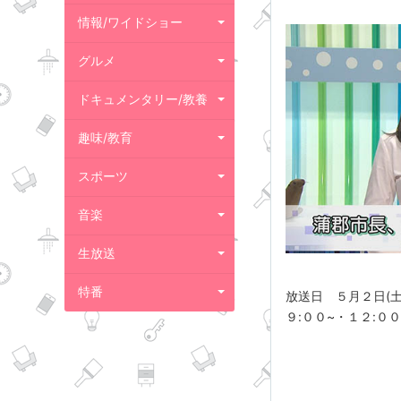
情報/ワイドショー
グルメ
ドキュメンタリー/教養
趣味/教育
スポーツ
音楽
生放送
特番
放送日 ５月２日(土
９:００~・１２:０