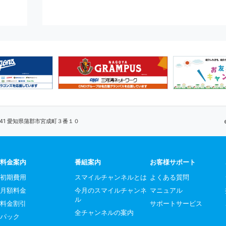
0041 愛知県蒲郡市宮成町３番１０
料金案内
番組案内
お客様サポート
初期費用
スマイルチャンネルとは
よくある質問
月額料金
今月のスマイルチャンネ
マニュアル
ル
料金割引
サポートサービス
全チャンネルの案内
パック