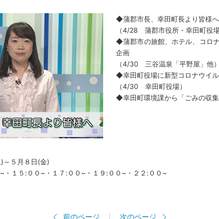
◆蒲郡市長、幸田町長より皆様へ
（4/28 蒲郡市役所・幸田町役
◆蒲郡市の旅館、ホテル、コロ
企画
（4/30 三谷温泉「平野屋」他
◆幸田町役場に新型コロナウイル
（4/30 幸田町役場）
◆幸田町環境課から「ごみの収集
)～５月８日(金)
０~・１５:００~・１７:００~・１９:００~・２２:００~
前のページ
次のページ