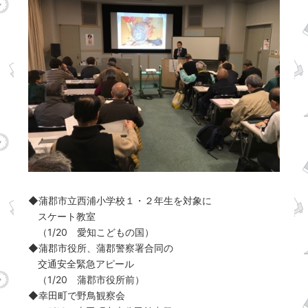
◆蒲郡市立西浦小学校１・２年生を対象に
スケート教室
（1/20 愛知こどもの国）
◆蒲郡市役所、蒲郡警察署合同の
交通安全緊急アピール
（1/20 蒲郡市役所前）
◆幸田町で野鳥観察会