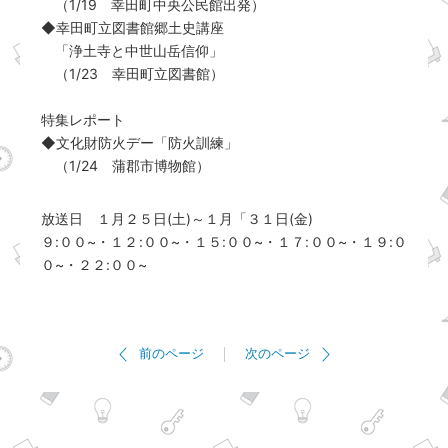
（1/19 幸田町中央公民館出発）
◆幸田町立図書館郷土史講座
「浄土寺と中世山岳信仰」
（1/23 幸田町立図書館）
特集レポート
◆文化財防火デー「防火訓練」
（1/24 蒲郡市博物館）
放送日 １月２５日(土)～１月「３１日(金)
９:００~・１２:００~・１５:００~・１７:００~・１９:０
０~・２２:００~
前のページ
次のページ