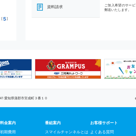
ご加入希望のサービ
資料請求
郵送いたします。
5
[
]
0041 愛知県蒲郡市宮成町３番１０
料金案内
番組案内
お客様サポート
初期費用
スマイルチャンネルとは
よくある質問