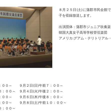
８月２５日(土)に蒲郡市民会館
子を収録放送します。
出演団体：蒲郡市ジュニア吹奏楽
韓国大真女子高等学校管弦楽団
アメリカ:グアム・テリトリアル
８：００～ ９月２日(日)午前７：００～
０：００～ ９月４日(火)午後２：００～
４：００～ ９月６日(木)午後８：００～
７：００～ ９月８日(土)午前１０：００～
０：００～