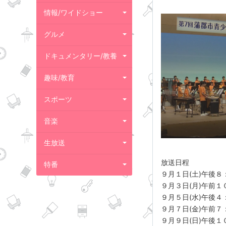
情報/ワイドショー
グルメ
ドキュメンタリー/教養
趣味/教育
スポーツ
音楽
生放送
放送日程
特番
９月１日(土)午後
９月３日(月)午前１
９月５日(水)午後
９月７日(金)午前
９月９日(日)午後１