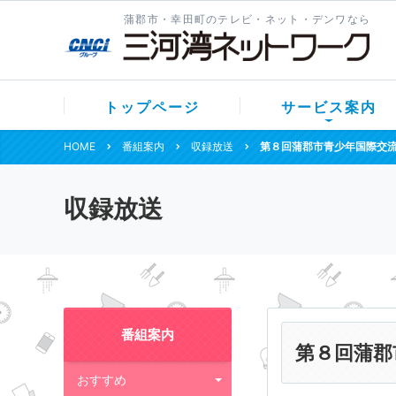
蒲郡市・幸田町のテレビ・ネット・デンワなら
トップページ
サービス案内
HOME
番組案内
収録放送
第８回蒲郡市青少年国際交
収録放送
番組案内
第８回蒲郡
おすすめ