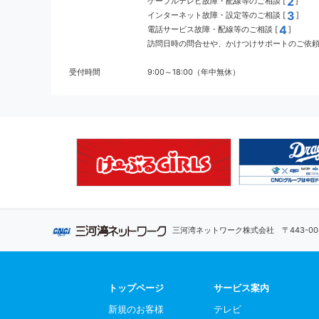
2
ケーブルテレビ故障・配線等のご相談 [
]
3
インターネット故障・設定等のご相談 [
]
4
電話サービス故障・配線等のご相談 [
]
訪問日時の問合せや、かけつけサポートのご依頼 
受付時間
9:00～18:00（年中無休）
三河湾ネットワーク株式会社
〒443-
トップページ
サービス案内
新規のお客様
テレビ