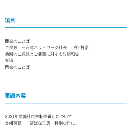
項目
開会のことば
ご挨拶 三河湾ネットワーク社長 小野 哲彦
前回のご意見とご要望に対する対応報告
審議
閉会のことば
審議内容
2021年度弊社自主制作番組について
番組視聴 「店ばな工房 特別な日に」