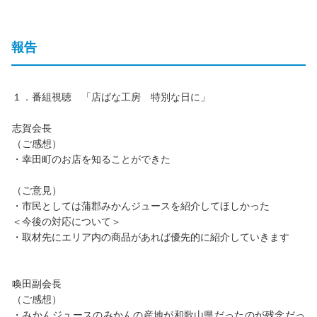
報告
１．番組視聴 「店ばな工房 特別な日に」
志賀会長
（ご感想）
・幸田町のお店を知ることができた
（ご意見）
・市民としては蒲郡みかんジュースを紹介してほしかった
＜今後の対応について＞
・取材先にエリア内の商品があれば優先的に紹介していきます
喚田副会長
（ご感想）
・みかんジュースのみかんの産地が和歌山県だったのが残念だっ