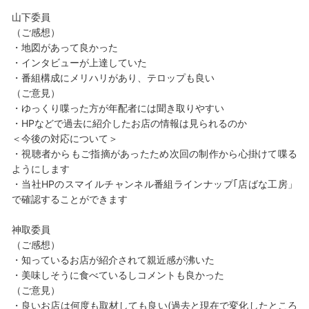
山下委員
（ご感想）
・地図があって良かった
・インタビューが上達していた
・番組構成にメリハリがあり、テロップも良い
（ご意見）
・ゆっくり喋った方が年配者には聞き取りやすい
・HPなどで過去に紹介したお店の情報は見られるのか
＜今後の対応について＞
・視聴者からもご指摘があったため次回の制作から心掛けて喋る
ようにします
・当社HPのスマイルチャンネル番組ラインナップ｢店ばな工房」
で確認することができます
神取委員
（ご感想）
・知っているお店が紹介されて親近感が沸いた
・美味しそうに食べているしコメントも良かった
（ご意見）
・良いお店は何度も取材しても良い(過去と現在で変化したところ