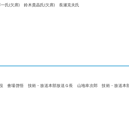
氏(欠席) 鈴木貴晶氏(欠席) 長瀬克夫氏
締役 會場啓悟 技術・放送本部放送Ｇ長 山地幸次郎 技術・放送本