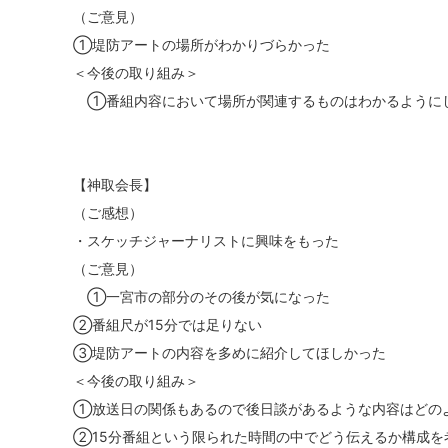
（ご意見）
①堤防アートの場所がわかりづらかった
＜今後の取り組み＞
①番組内容において場所が関連するものはわかるように
【神取会長】
（ご感想）
・スケッチジャーナリストに興味をもった
（ご意見）
①一宮市の部分のその後が気になった
②番組尺が15分では足りない
③堤防アートの内容を多めに紹介してほしかった
＜今後の取り組み＞
①放送日の関係もあるので後日談があるような内容はどの
②15分番組という限られた時間の中でどう伝えるか構成を