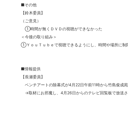
■その他
【鈴木委員】
（ご意見）
①時間が無くＤＶＤの視聴ができなかった
＜今後の取り組み＞
①ＹｏｕＴｕｂｅで視聴できるようにし、時間や場所に制
■情報提供
【長瀬委員】
ベンチアートの除幕式が4月22日午前11時から竹島俊成
→取材にお邪魔し、4月26日からのテレビ回覧板で放送