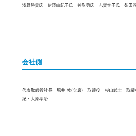
浅野勝貴氏 伊澤由紀子氏 神取勇氏 志賀笑子氏 柴田淳一
会社側
代表取締役社長 堀井 敦(欠席) 取締役 杉山武士 取
紀・大原孝治