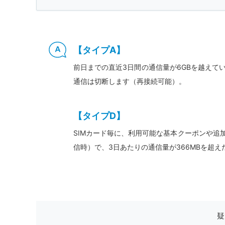
【タイプA】
前日までの直近3日間の通信量が6GBを越えて
通信は切断します（再接続可能）。
【タイプD】
SIMカード毎に、利用可能な基本クーポンや追加
信時）で、3日あたりの通信量が366MBを超
疑