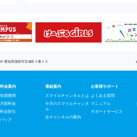
0041 愛知県蒲郡市宮成町３番１０
料金案内
番組案内
お客様サポート
初期費用
スマイルチャンネルとは
よくある質問
月額料金
今月のスマイルチャンネ
マニュアル
ル
料金割引
サポートサービス
全チャンネルの案内
パック