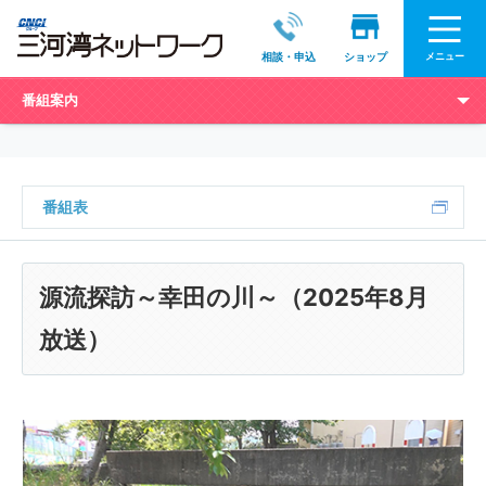
メニュー
相談・申込
ショップ
番組案内
番組表
源流探訪～幸田の川～（2025年8月
放送）