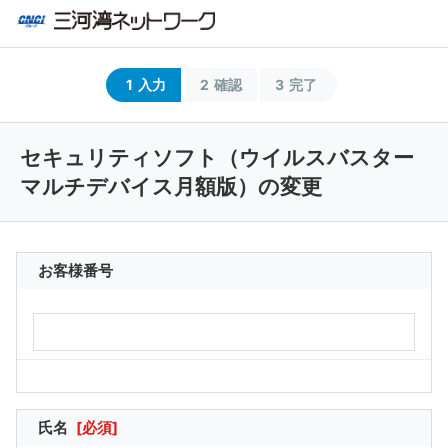
1
入力
2
確認
3
完了
セキュリティソフト（ウイルスバスター
マルチデバイス月額版）の変更
お客様番号
氏名
[必須]